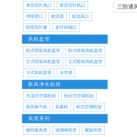
单层百叶风口
双层百叶风口
三防通
球形喷口
散流器
旋流风口
防雨百叶窗
多叶排烟口
风机盘管
卧式明装风机盘管
卧式暗装风机盘管
立式明装风机盘管
立式暗装风机盘管
卡式风机盘管
水空调
新风净化机组
吊顶式空调机组
组合式空调机组
新风换气机
风幕机
柜式空调机组
风管系列
镀锌板风管
玻璃钢风管
螺旋风管