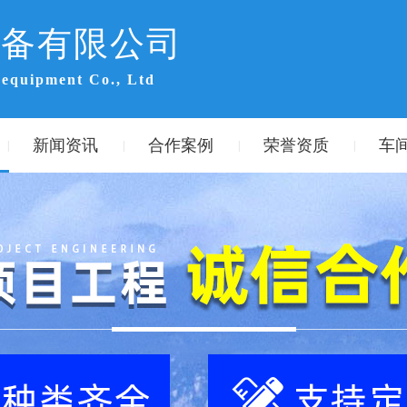
设备有限公司
 equipment Co., Ltd
新闻资讯
合作案例
荣誉资质
车
|
|
|
|