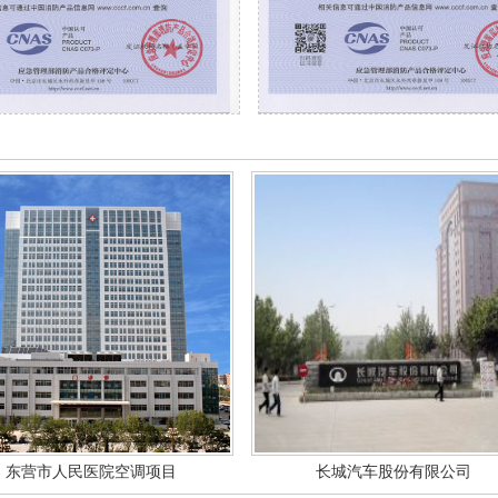
市人民医院空调项目
长城汽车股份有限公司