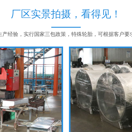
厂区实景拍摄，看得见！
年生产经验，实行国家三包政策，特殊轮胎，可根据客户要