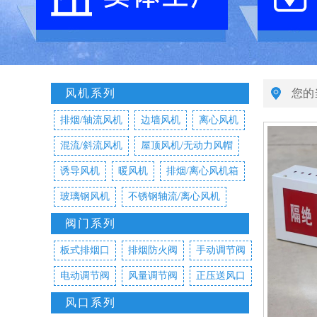
风机系列
您的
排烟/轴流风机
边墙风机
离心风机
混流/斜流风机
屋顶风机/无动力风帽
诱导风机
暖风机
排烟/离心风机箱
玻璃钢风机
不锈钢轴流/离心风机
阀门系列
板式排烟口
排烟防火阀
手动调节阀
电动调节阀
风量调节阀
正压送风口
风口系列