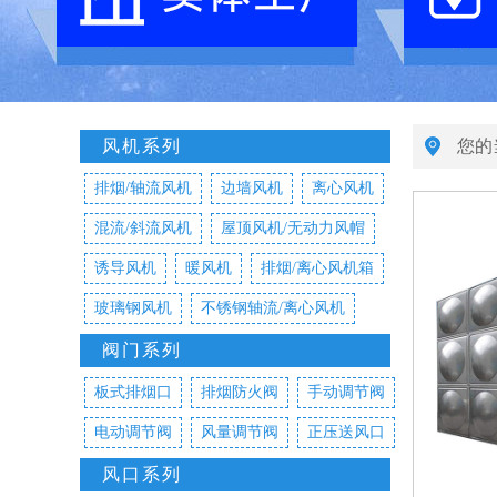
风机系列
您的
排烟/轴流风机
边墙风机
离心风机
混流/斜流风机
屋顶风机/无动力风帽
诱导风机
暖风机
排烟/离心风机箱
玻璃钢风机
不锈钢轴流/离心风机
阀门系列
板式排烟口
排烟防火阀
手动调节阀
电动调节阀
风量调节阀
正压送风口
风口系列