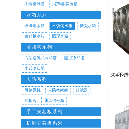
不锈钢风管
消声器/静压箱
水箱系列
玻璃钢水箱
不锈钢水箱
搪瓷水箱
镀锌板水箱
圆形水箱
冷却塔系列
方型逆流式冷却塔
圆型冷却塔
闭式冷却塔
304不
人防系列
脚踏风机
人防密闭阀
过滤器
插板阀
通风信号箱
手工夹芯板系列
机制夹芯板系列