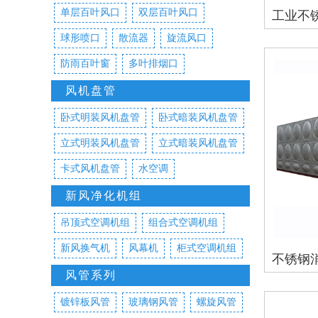
单层百叶风口
双层百叶风口
工业不
球形喷口
散流器
旋流风口
防雨百叶窗
多叶排烟口
风机盘管
卧式明装风机盘管
卧式暗装风机盘管
立式明装风机盘管
立式暗装风机盘管
卡式风机盘管
水空调
新风净化机组
吊顶式空调机组
组合式空调机组
新风换气机
风幕机
柜式空调机组
不锈钢
风管系列
镀锌板风管
玻璃钢风管
螺旋风管