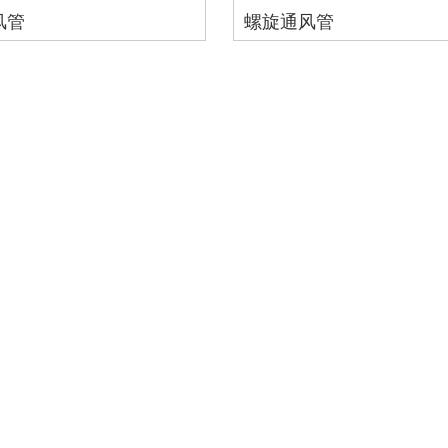
风管
螺旋通风管