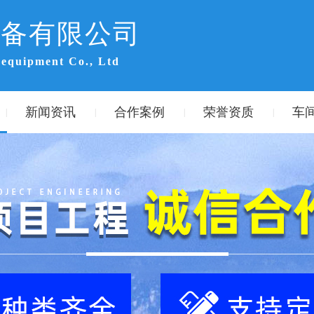
设备有限公司
 equipment Co., Ltd
新闻资讯
合作案例
荣誉资质
车
|
|
|
|