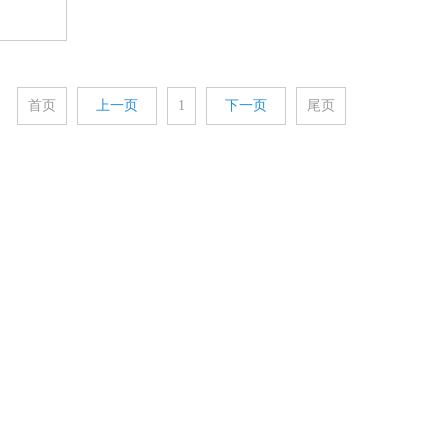
首页
上一页
1
下一页
尾页