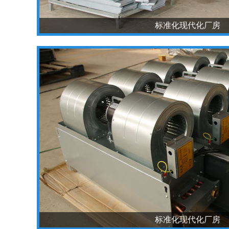
标准化现代化厂房
标准化现代化厂房