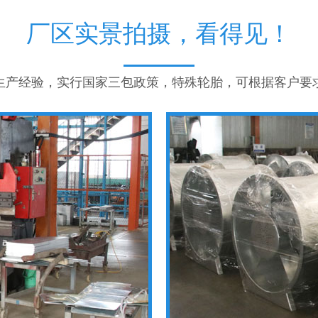
厂区实景拍摄，看得见！
年生产经验，实行国家三包政策，特殊轮胎，可根据客户要