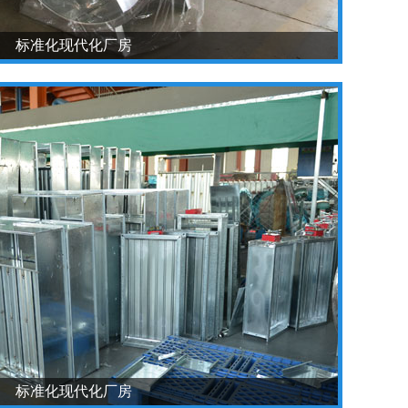
标准化现代化厂房
标准化现代化厂房