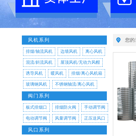
风机系列
您的
排烟/轴流风机
边墙风机
离心风机
混流/斜流风机
屋顶风机/无动力风帽
诱导风机
暖风机
排烟/离心风机箱
玻璃钢风机
不锈钢轴流/离心风机
阀门系列
板式排烟口
排烟防火阀
手动调节阀
电动调节阀
风量调节阀
正压送风口
风口系列