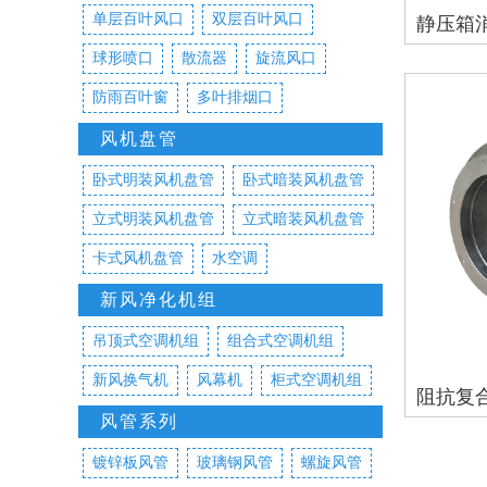
单层百叶风口
双层百叶风口
静压箱
球形喷口
散流器
旋流风口
防雨百叶窗
多叶排烟口
风机盘管
卧式明装风机盘管
卧式暗装风机盘管
立式明装风机盘管
立式暗装风机盘管
卡式风机盘管
水空调
新风净化机组
吊顶式空调机组
组合式空调机组
新风换气机
风幕机
柜式空调机组
阻抗复
风管系列
镀锌板风管
玻璃钢风管
螺旋风管