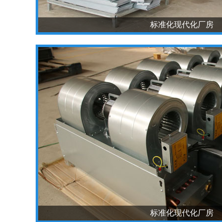
标准化现代化厂房
标准化现代化厂房