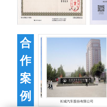
合
作
案
例
民医院空调项目
长城汽车股份有限公司