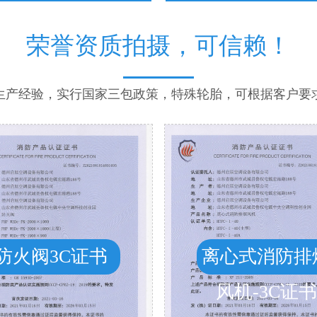
荣誉资质拍摄，可信赖！
年生产经验，实行国家三包政策，特殊轮胎，可根据客户要
防火阀3C证书
离心式消防排
风机-3C证书