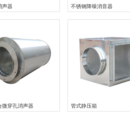
消声器
不锈钢降噪消音器
合微穿孔消声器
管式静压箱