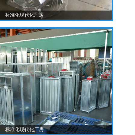
标准化现代化厂房
标准化现代化厂房