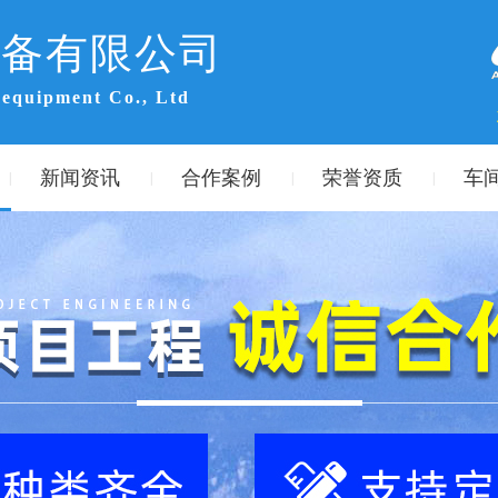
设备有限公司
 equipment Co., Ltd
新闻资讯
合作案例
荣誉资质
车
|
|
|
|