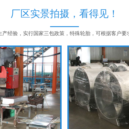
厂区实景拍摄，看得见！
年生产经验，实行国家三包政策，特殊轮胎，可根据客户要