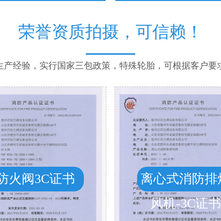
荣誉资质拍摄，可信赖！
年生产经验，实行国家三包政策，特殊轮胎，可根据客户要
防火阀3C证书
离心式消防排
风机-3C证书