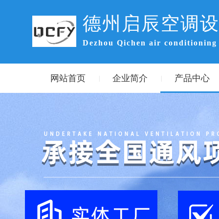
德州启辰空调
Dezhou Qichen air conditioning
网站首页
企业简介
产品中心
|
|