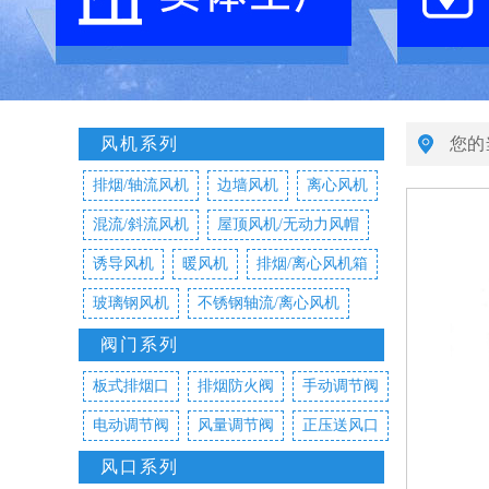
风机系列
您的
排烟/轴流风机
边墙风机
离心风机
混流/斜流风机
屋顶风机/无动力风帽
诱导风机
暖风机
排烟/离心风机箱
玻璃钢风机
不锈钢轴流/离心风机
阀门系列
板式排烟口
排烟防火阀
手动调节阀
电动调节阀
风量调节阀
正压送风口
风口系列