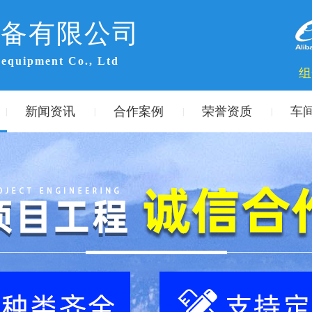
设备有限公司
 equipment Co., Ltd
组
新闻资讯
合作案例
荣誉资质
车
|
|
|
|