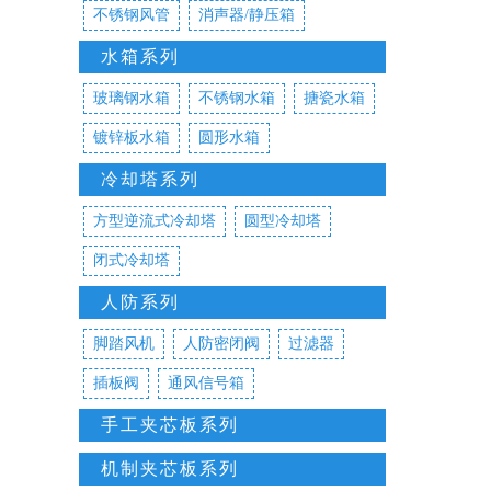
不锈钢风管
消声器/静压箱
水箱系列
玻璃钢水箱
不锈钢水箱
搪瓷水箱
镀锌板水箱
圆形水箱
冷却塔系列
方型逆流式冷却塔
圆型冷却塔
闭式冷却塔
人防系列
脚踏风机
人防密闭阀
过滤器
插板阀
通风信号箱
手工夹芯板系列
机制夹芯板系列