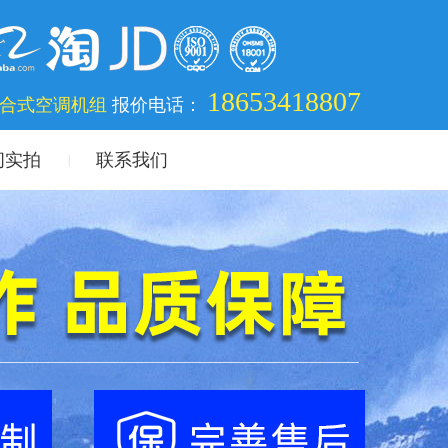
18653418807
合式空调机组
报价电话：
间实拍
联系我们
|