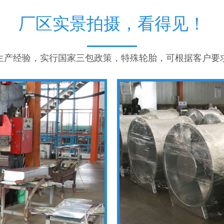
厂区实景拍摄，看得见！
年生产经验，实行国家三包政策，特殊轮胎，可根据客户要