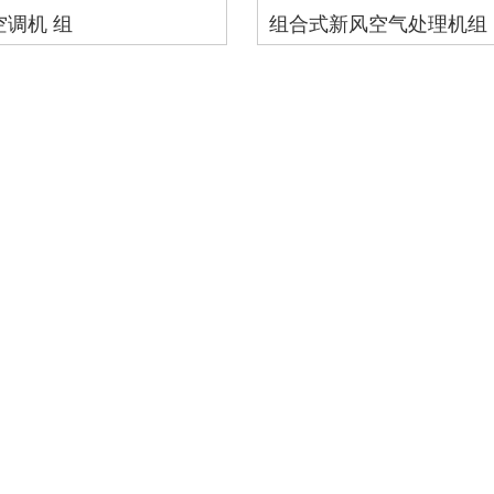
空调机 组
组合式新风空气处理机组