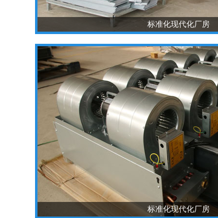
标准化现代化厂房
标准化现代化厂房