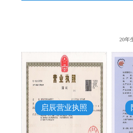
20
启辰营业执照