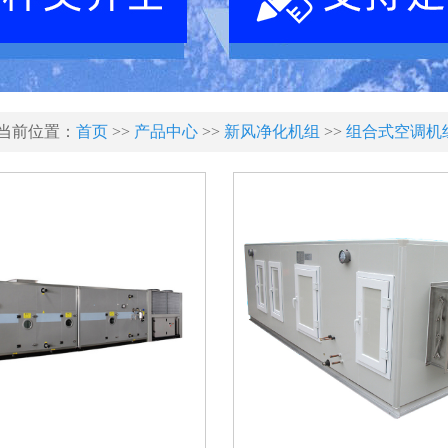
当前位置：
首页
>>
产品中心
>>
新风净化机组
>>
组合式空调机