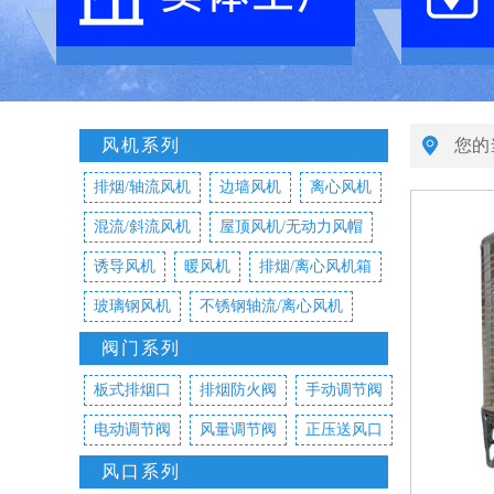
风机系列
您的
排烟/轴流风机
边墙风机
离心风机
混流/斜流风机
屋顶风机/无动力风帽
诱导风机
暖风机
排烟/离心风机箱
玻璃钢风机
不锈钢轴流/离心风机
阀门系列
板式排烟口
排烟防火阀
手动调节阀
电动调节阀
风量调节阀
正压送风口
风口系列