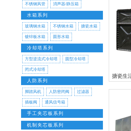
不锈钢风管
消声器/静压箱
水箱系列
玻璃钢水箱
不锈钢水箱
搪瓷水箱
镀锌板水箱
圆形水箱
冷却塔系列
方型逆流式冷却塔
圆型冷却塔
闭式冷却塔
搪瓷生
人防系列
脚踏风机
人防密闭阀
过滤器
插板阀
通风信号箱
手工夹芯板系列
机制夹芯板系列