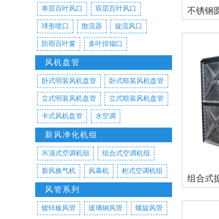
单层百叶风口
双层百叶风口
不锈钢
球形喷口
散流器
旋流风口
防雨百叶窗
多叶排烟口
风机盘管
卧式明装风机盘管
卧式暗装风机盘管
立式明装风机盘管
立式暗装风机盘管
卡式风机盘管
水空调
新风净化机组
吊顶式空调机组
组合式空调机组
新风换气机
风幕机
柜式空调机组
组合式
风管系列
镀锌板风管
玻璃钢风管
螺旋风管