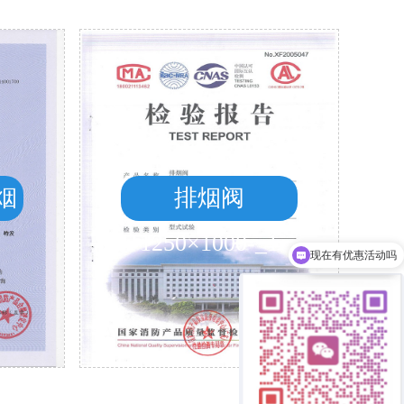
烟
排烟阀
1250×1000-_1
可以介绍下你们的产品么