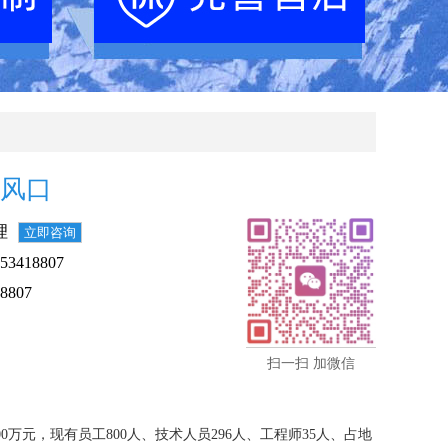
风口
理
立即咨询
3418807
8807
扫一扫 加微信
00万元，现有员工800人、技术人员296人、工程师35人、占地