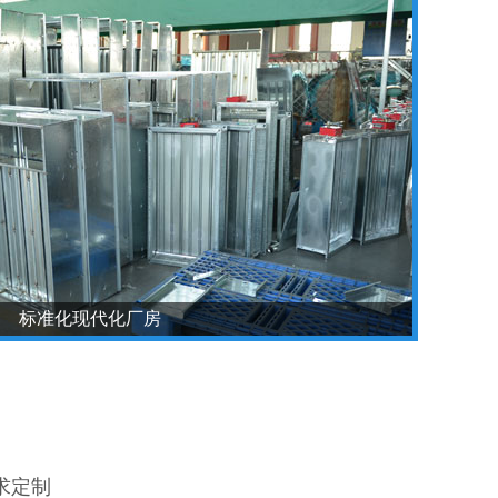
标准化现代化厂房
求定制