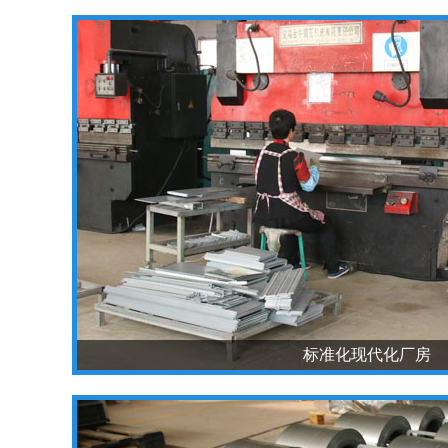
标准化现代化厂房