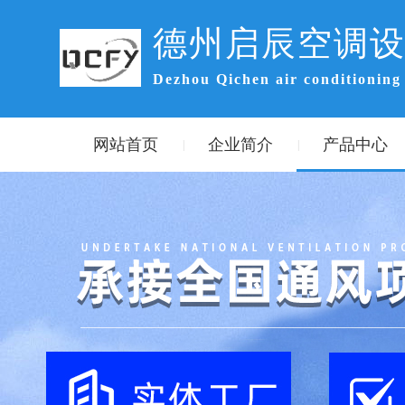
德州启辰空调
Dezhou Qichen air conditioning
网站首页
企业简介
产品中心
|
|