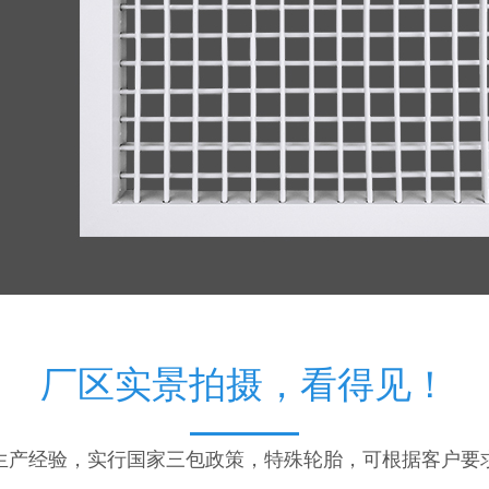
厂区实景拍摄，看得见！
年生产经验，实行国家三包政策，特殊轮胎，可根据客户要