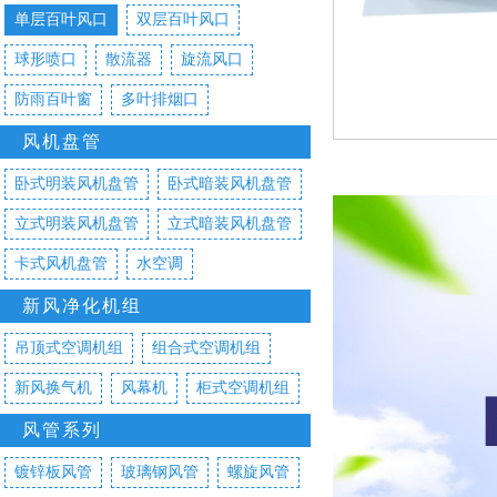
单层百叶风口
双层百叶风口
球形喷口
散流器
旋流风口
防雨百叶窗
多叶排烟口
风机盘管
卧式明装风机盘管
卧式暗装风机盘管
立式明装风机盘管
立式暗装风机盘管
卡式风机盘管
水空调
新风净化机组
吊顶式空调机组
组合式空调机组
新风换气机
风幕机
柜式空调机组
风管系列
镀锌板风管
玻璃钢风管
螺旋风管