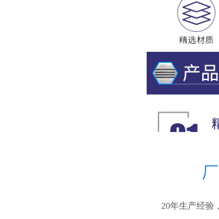
厂
20年生产经