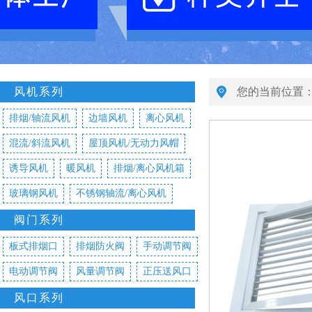
风机系列
您的当前位置
排烟/轴流风机
边墙风机
离心风机
混流/斜流风机
屋顶风机/无动力风帽
诱导风机
暖风机
排烟/离心风机箱
玻璃钢风机
不锈钢轴流/离心风机
阀门系列
板式排烟口
排烟防火阀
手动调节阀
电动调节阀
风量调节阀
正压送风口
风口系列