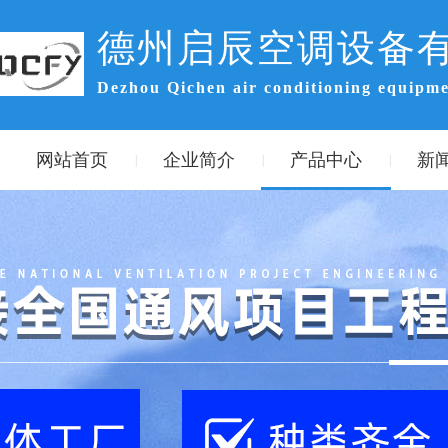
德州启辰空调设备
Dezhou Qichen air conditioning equipme
网站首页
企业简介
产品中心
新
|
|
|