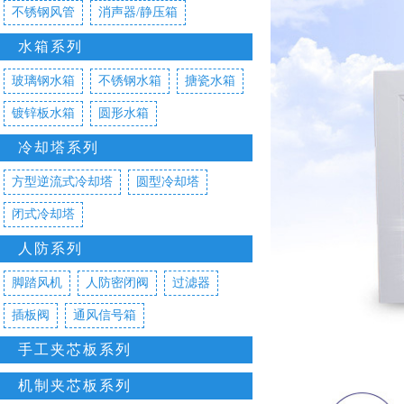
不锈钢风管
消声器/静压箱
水箱系列
玻璃钢水箱
不锈钢水箱
搪瓷水箱
镀锌板水箱
圆形水箱
冷却塔系列
方型逆流式冷却塔
圆型冷却塔
闭式冷却塔
人防系列
脚踏风机
人防密闭阀
过滤器
插板阀
通风信号箱
手工夹芯板系列
机制夹芯板系列