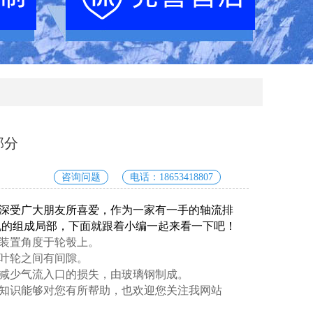
部分
咨询问题
电话：18653418807
深受广大朋友所喜爱，作为一家有一手的轴流排
机的组成局部，下面就跟着小编一起来看一下吧！
装置角度于轮彀上。
叶轮之间有间隙。
减少气流入口的损失，由玻璃钢制成。
知识能够对您有所帮助，也欢迎您关注我网站
。