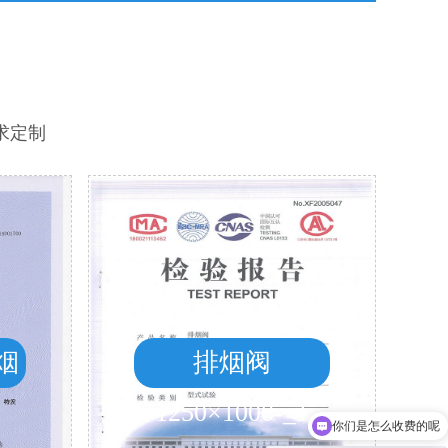
求定制
烟
排烟阀
你们是怎么收费的呢
1250×1000-_1
现在有优惠活动吗