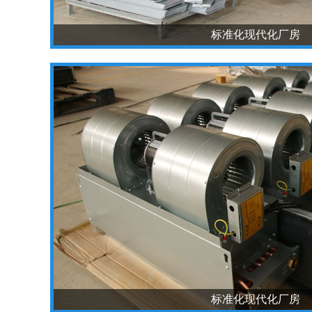
标准化现代化厂房
标准化现代化厂房