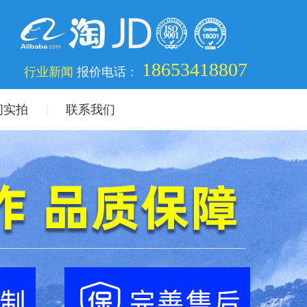
18653418807
行业新闻
报价电话：
间实拍
联系我们
|