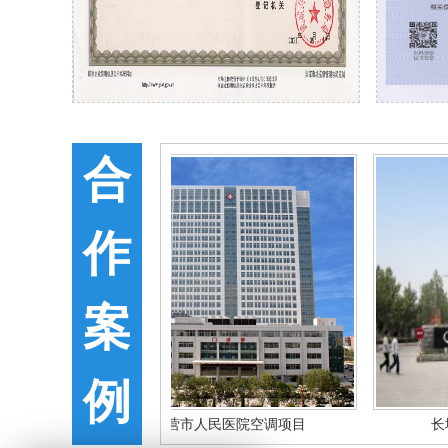
合
作
案
例
东营市人民医院空调项目
长城汽