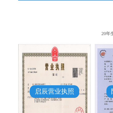
20
启辰营业执照