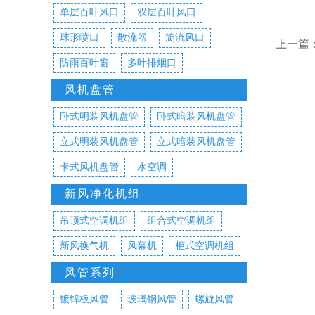
单层百叶风口
双层百叶风口
球形喷口
散流器
旋流风口
上一篇
防雨百叶窗
多叶排烟口
风机盘管
卧式明装风机盘管
卧式暗装风机盘管
立式明装风机盘管
立式暗装风机盘管
卡式风机盘管
水空调
新风净化机组
吊顶式空调机组
组合式空调机组
新风换气机
风幕机
柜式空调机组
风管系列
镀锌板风管
玻璃钢风管
螺旋风管