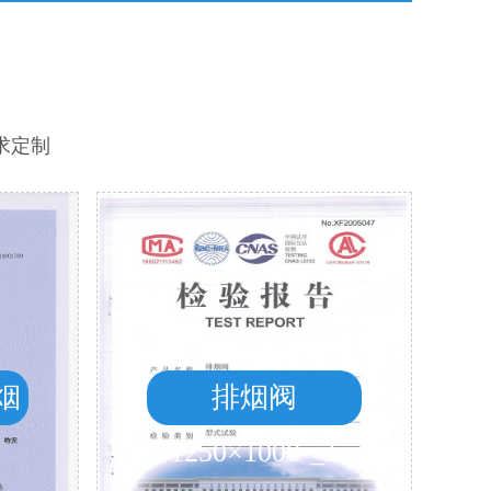
求定制
烟
排烟阀
1250×1000-_1