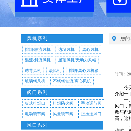
风机系列
您的
排烟/轴流风机
边墙风机
离心风机
混流/斜流风机
屋顶风机/无动力风帽
诱导风机
暖风机
排烟/离心风机箱
时间：2022
玻璃钢风机
不锈钢轴流/离心风机
今天
阀门系列
介绍一
一、配
板式排烟口
排烟防火阀
手动调节阀
风门，
数与配
电动调节阀
风量调节阀
正压送风口
高，这
二、配
风口系列
动时，