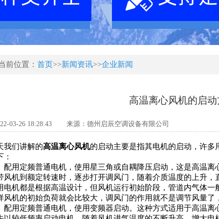
当前位置：
首页
>>
新闻资讯
>>
企业新闻
高温离心风机的启动
-03-26 18:28:43
来源：德州启辰空调设备有限公司
我们讲解的
高温离心风机
的启动主要是指其电机的启动，许多
下：
用定频普通电机，使用星三角或自耦降压启动，这是高温离心风
带风机到额定转速时，逐步打开调风门，随着介质温度的上升，
用电机都是根据高温设计，但风机运行初始阶段，管道内气体一
样风机的初始负荷就会比较大，调风门的作用就不是调节风量了
用定频普通电机，使用变频器启动。这种方式适用于高温离心
先以较低频率启动电机，随着风机进气温度的不断升高，增大电