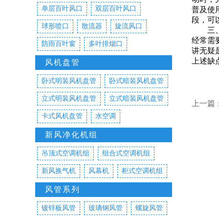
单层百叶风口
双层百叶风口
普及使
段，可
球形喷口
散流器
旋流风口
三、配
经常需
防雨百叶窗
多叶排烟口
讲无疑
上述缺
风机盘管
卧式明装风机盘管
卧式暗装风机盘管
立式明装风机盘管
立式暗装风机盘管
上一篇
卡式风机盘管
水空调
新风净化机组
吊顶式空调机组
组合式空调机组
新风换气机
风幕机
柜式空调机组
风管系列
镀锌板风管
玻璃钢风管
螺旋风管